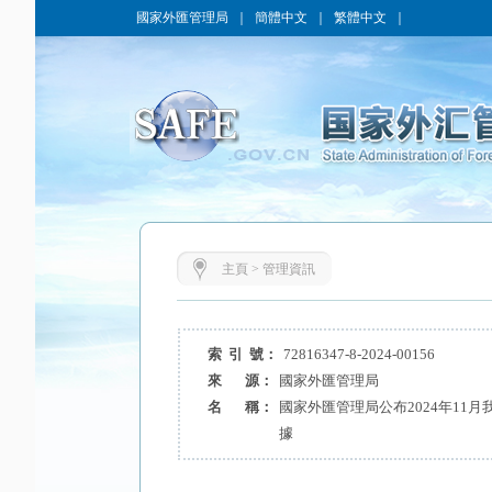
國家外匯管理局
｜
簡體中文
｜
繁體中文
｜
主頁
>
管理資訊
索 引 號：
72816347-8-2024-00156
來 源：
國家外匯管理局
名 稱：
國家外匯管理局公布2024年11
據