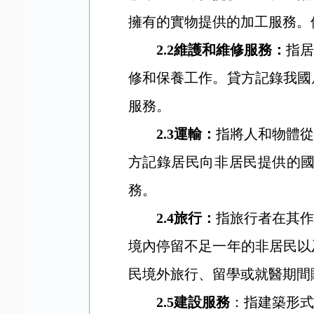
擁有的實物提供的加工服務。
2.2
維護和維修服務：
指居
修和保養工作。貸方記錄我國
服務。
2.3
運輸：
指將人和物體從
方記錄居民向非居民提供的
務。
2.4
旅行：
指旅行者在其作
境內停留不足一年的非居民以
民境外旅行、留學或就醫期間
2.5
建設服務
：指建築形式