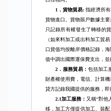
1
．
貨物貿易
:
指經濟所有
貨物進口。貨物賬戶數據主要
只記錄所有權發生了轉移的
（如來料加工或出料加工貿易
口貨值均按離岸價格記錄，海
值中調出國際運保費支出，並
2
．
服務貿易：
包括加工
財產權使用費，電信、計算機
貸方記錄我國提供的服務，即
2.1
加工服務：
又稱“對他
移，加工方僅提供加工、裝配