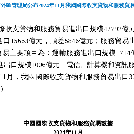
外匯管理局公布2024年11月我國國際收支貨物和服務貿
際收支貨物和
服務貿易進出口規模
42792
億
進口
15663
億元，順差
5846
億元；服務貿易
貿易主要項目為：運輸服務進出口規模
1714
進出口規模
1006
億元，電信、計算機和資訊
11
月，我國國際收支貨物和服務貿易出口
3
完）
中國國際收支貨物和服務貿易數據
2024
年
11
月