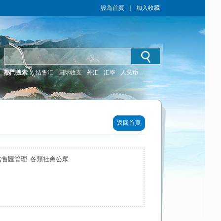
設為首頁
｜
加入收藏
熱門搜索：
结售汇
国际收支
外汇
汇率
人民币
返回首頁
結售匯管理 各類社會公眾