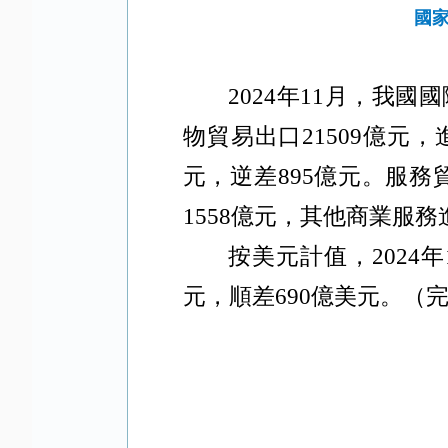
國家
2024
年
11
月，我國國
物貿易出口
21509
億元，
元，逆差
895
億元。服務
1558
億元，其他商業服務
按美元計值，
2024
年
元，順差
690
億美元。（