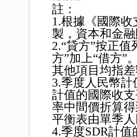
註：
1.
根據《國際收
製，資本和金融
2.“
貸方
”
按正值
方
”
加上
“
借方
”
其他項目均指差
3.
季度人民幣計
計值的國際收支
率中間價折算得
平衡表由單季人
4.
季度
SDR
計值