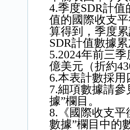
4.
季度
SDR
計值
值的國際收支平
算得到，季度累
SDR
計值數據累
5.2024
年前三季
億美元（折約
43
6.
本表計數採用
7.
細項數據請參
據
”
欄目。
8.
《國際收支平
數據
”
欄目中的