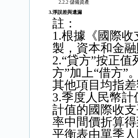
2.2.2 儲備資產
3.
淨誤差與遺漏
註：
1.
根據《國際收
製，資本和金融
2.“
貸方
”
按正值
方
”
加上
“
借方
”
其他項目均指差
3.
季度人民幣計
計值的國際收支
率中間價折算得
平衡表由單季人