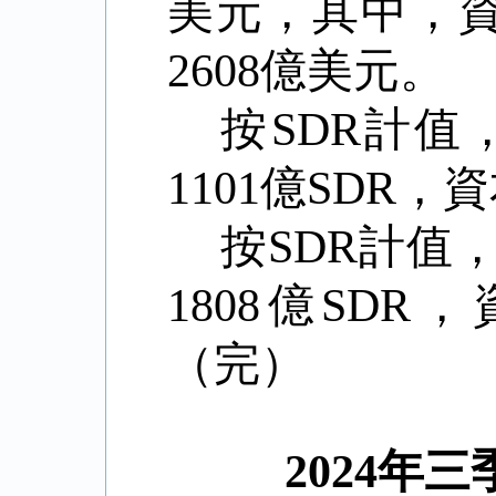
美元，其中，
2608
億美元。
按
SDR
計值
1101
億
SDR
，資
按
SDR
計值
1808
億
SDR
，
（完）
2024
年三