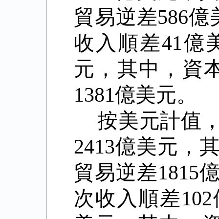
貿易逆差
586
億
收入順差
41
億
元，其中，資
1381
億美元。
按美元計值
2413
億美元，
貿易逆差
1815
次收入順差
102