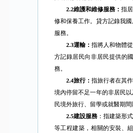
2.2
維護和維修服務：
指居
修和保養工作。貸方記錄我國
服務。
2.3
運輸：
指將人和物體從
方記錄居民向非居民提供的
務。
2.4
旅行：
指旅行者在其作
境內停留不足一年的非居民以
民境外旅行、留學或就醫期間
2.5
建設服務
：指建築形式
等工程建築，相關的安裝、