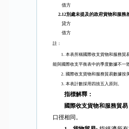
借方
2.12
別處未提及的政府貨物和服務
貸方
借方
註：
1.
本表所稱國際收支貨物和服務貿
能與國際收支平衡表中的季度數據不一
2.
國際收支貨物和服務貿易數據按
3.
本表計數採用四捨五入原則。
指標解釋：
國際收支貨物和服務貿易
口徑相同。
1
．
貨物貿易
:
指經濟所有