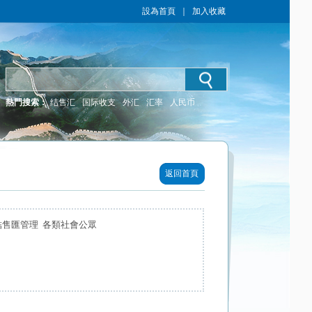
設為首頁
｜
加入收藏
熱門搜索：
结售汇
国际收支
外汇
汇率
人民币
返回首頁
結售匯管理 各類社會公眾