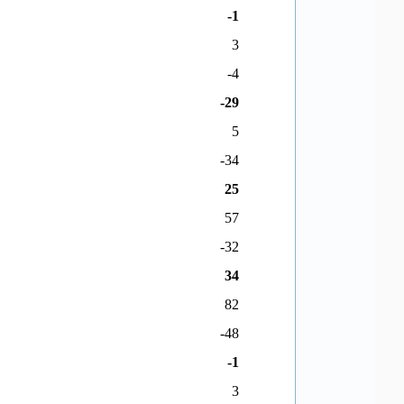
-1
3
-4
-29
5
-34
25
57
-32
34
82
-48
-1
3