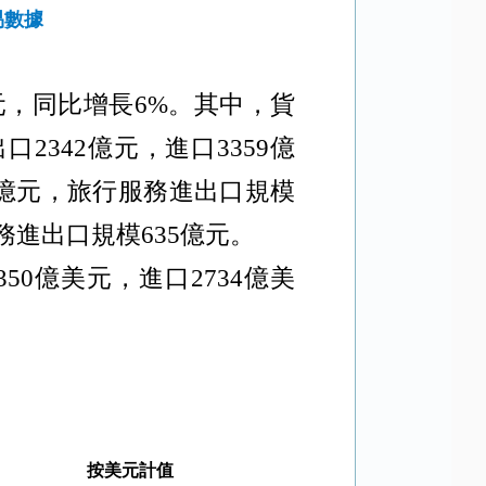
易數據
元，同比增長
6%
。其中，貨
出口
2342
億元，進口
3359
億
億元，旅行服務進出口規模
務進出口規模
635
億元。
350
億美元，進口
2734
億美
按美元計值