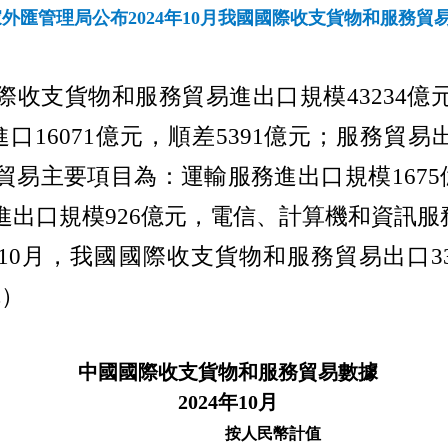
外匯管理局公布2024年10月我國國際收支貨物和服務貿
際收支貨物和
服務貿易進出口規模
43234
億
進口
16071
億元，順差
5391
億元；服務貿易
貿易主要項目為：運輸服務進出口規模
1675
進出口規模
926
億元，電信、計算機和資訊服
10
月，我國國際收支貨物和服務貿易出口
3
完）
中國國際收支貨物和服務貿易數據
2024
年
10
月
按人民幣計值