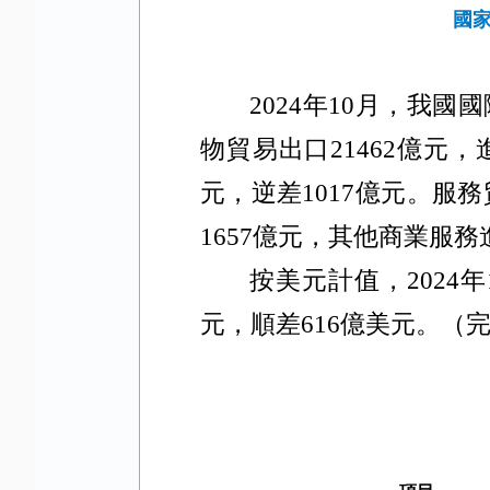
國家
2024
年
10
月，我國國
物貿易出口
21462
億元，
元，逆差
1017
億元。服務
1657
億元，其他商業服務
按美元計值，
2024
年
元，順差
616
億美元。（