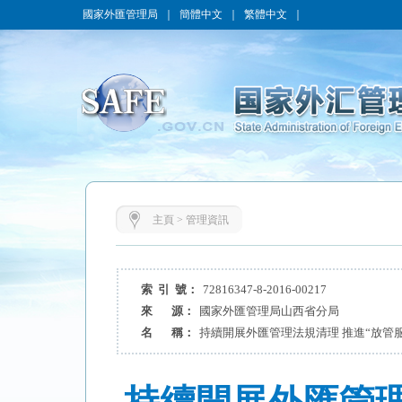
國家外匯管理局
｜
簡體中文
｜
繁體中文
｜
主頁
>
管理資訊
索 引 號：
72816347-8-2016-00217
來 源：
國家外匯管理局山西省分局
名 稱：
持續開展外匯管理法規清理 推進“放管