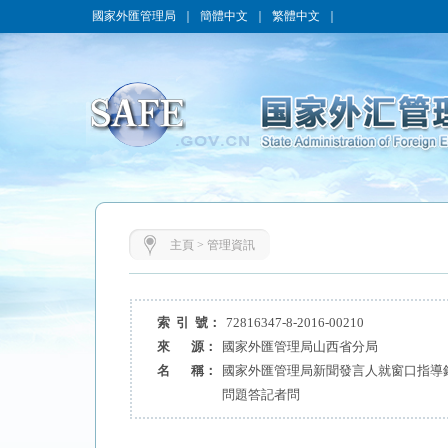
國家外匯管理局
｜
簡體中文
｜
繁體中文
｜
主頁
>
管理資訊
索 引 號：
72816347-8-2016-00210
來 源：
國家外匯管理局山西省分局
名 稱：
國家外匯管理局新聞發言人就窗口指導
問題答記者問