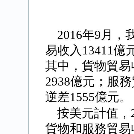
2016
年
9
月，
易收入
13411
億
其中，貨物貿易
2938
億元；服務
逆差
1555
億元。
按美元計值，
貨物和服務貿易