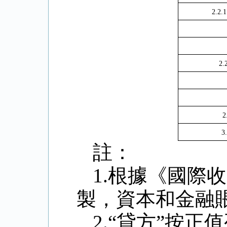
2.2.1
2.
2
3.
註：
1.
根據《國際收
製，資本和金融
2.
“貸方”按正