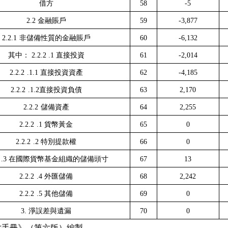
借方
58
-5
2.2
金融賬戶
59
-3,877
2.2.1
非儲備性質的金融賬戶
60
-6,132
其中：
2.2.2
.1
直接投資
61
-2,014
2.2.2
.1.1
直接投資資產
62
-4,185
2.2.2
.1.2
直接投資負債
63
2,170
2.2.2
儲備資產
64
2,255
2.2.2
.1
貨幣黃金
65
0
2.2.2
.2
特別提款權
66
0
.3
在國際貨幣基金組織的儲備頭寸
67
13
2.2.2
.4
外匯儲備
68
2,242
2.2.2
.5
其他儲備
69
0
3.
淨誤差與遺漏
70
0
寸手冊》（第六版）編製。