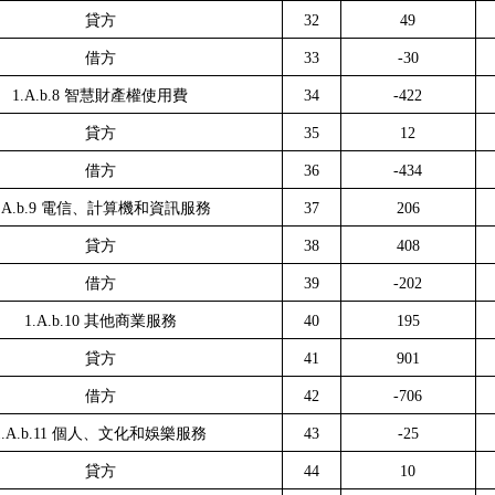
貸方
32
49
借方
33
-30
1.A.b.8
智慧財產權使用費
34
-422
貸方
35
12
借方
36
-434
.A.b.9
電信、計算機和資訊服務
37
206
貸方
38
408
借方
39
-202
1.A.b.10
其他商業服務
40
195
貸方
41
901
借方
42
-706
1.A.b.11
個人、文化和娛樂服務
43
-25
貸方
44
10