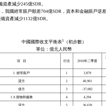
備資產減少
245
億
SDR
。
年，我國經常賬戶順差
704
億
SDR
，資本和金融賬戶逆
儲備資產減少
1132
億
SDR
。
1
中國國際收支平衡表
（初步數）
單位：億元人民幣
項
目
行次
2016
年二季度
1.
經常賬戶
1
3,879
貸方
2
40,961
借方
3
-37,082
1.A
貨物和服務
4
4,294
貸方
5
36,639