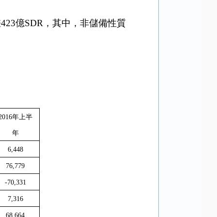
差
423
億
SDR
，其中，非儲備性質
2016
年上半
年
6,448
76,779
-70,331
7,316
68,664