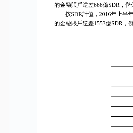
的金融賬戶逆差
666
億
SDR
，儲
按
SDR
計值，
2016
年上半
的金融賬戶逆差
1553
億
SDR
，