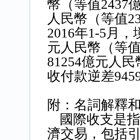
幣（等值
2437
人民幣（等值
2
2016
年
1-5
月，
元人民幣（等
81254
億元人民
收付款逆差
945
附：名詞解釋
國際收支是
濟交易，包括