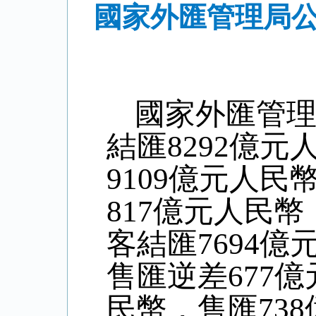
國家外匯管理局公
國家外匯管
結匯
8292
億元
9109
億元人民
817
億元人民幣
客結匯
7694
億
售匯逆差
677
億
民幣，售匯
738