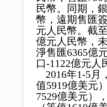
民幣。同期，
幣，遠期售匯
元人民幣。截
億元人民幣，
淨售匯
6365
億
口
-1122
億元人
2016
年
1-5
月
值
5919
億美元
7529
億美元）