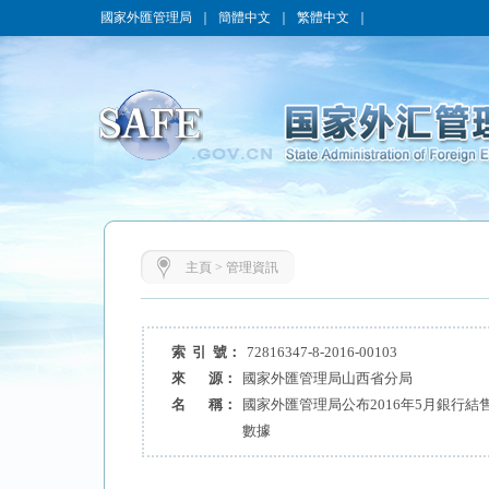
國家外匯管理局
｜
簡體中文
｜
繁體中文
｜
主頁
>
管理資訊
索 引 號：
72816347-8-2016-00103
來 源：
國家外匯管理局山西省分局
名 稱：
國家外匯管理局公布2016年5月銀行
數據