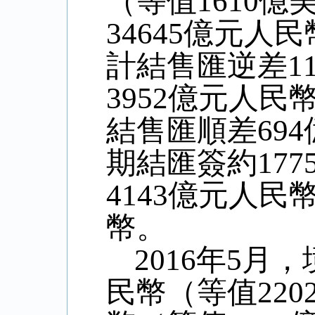
（等值
1610
億
34645
億元人民
計結售匯逆差
1
3952
億元人民
結售匯順差
694
期結匯簽約
177
4143
億元人民
幣。
2016
年
5
月，
民幣（等值
220