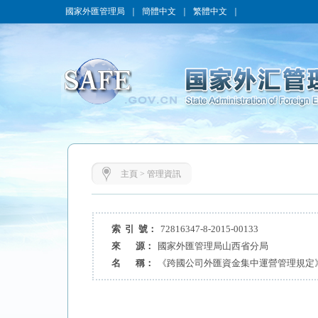
國家外匯管理局
｜
簡體中文
｜
繁體中文
｜
主頁
>
管理資訊
索 引 號：
72816347-8-2015-00133
來 源：
國家外匯管理局山西省分局
名 稱：
《跨國公司外匯資金集中運營管理規定