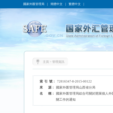
國家外匯管理局
｜
簡體中文
｜
繁體中文
｜
主頁
>
管理資訊
索 引 號：
72816347-8-2015-00122
來 源：
國家外匯管理局山西省分局
名 稱：
國家外匯管理局綜合司關於開展個人外
關工作的通知