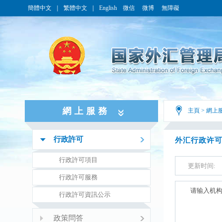
簡體中文
｜
繁體中文
｜
English
微信
微博
無障礙
網上服務
主頁
>
網上
行政許可
行政許可項目
行政許可服務
行政許可資訊公示
政策問答