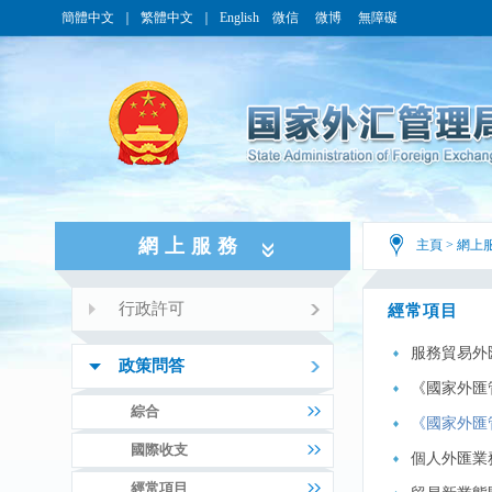
簡體中文
｜
繁體中文
｜
English
微信
微博
無障礙
網上服務
主頁
>
網上
行政許可
經常項目
服務貿易外
政策問答
《國家外匯
綜合
《國家外匯
國際收支
個人外匯業
經常項目