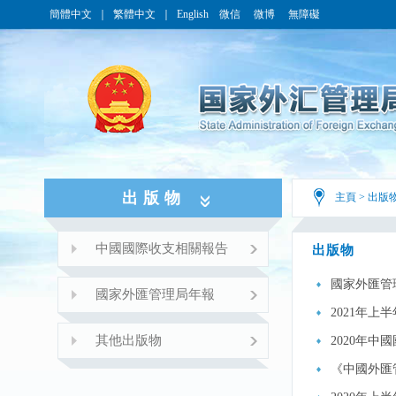
簡體中文
｜
繁體中文
｜
English
微信
微博
無障礙
出版物
主頁
>
出版
中國國際收支相關報告
出版物
國家外匯管理
國家外匯管理局年報
2021年上
其他出版物
2020年中
《中國外匯