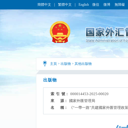
簡體中文
｜
繁體中文
｜
English
微信
微博
無障礙
主頁
>
出版物
>
其他出版物
出版物
索 引 號：
000014453-2025-00020
來 源：
國家外匯管理局
名 稱：
《“一帶一路”共建國家外匯管理政策
《“一