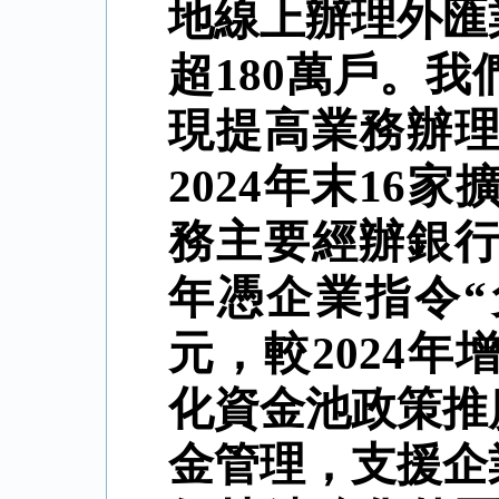
地線上辦理外匯
超
180
萬戶。我
現提高業務辦
2024
年末
16
家
務主要經辦銀
年憑企業指令
“
元，較
2024
年
化資金池政策推
金管理，支援企