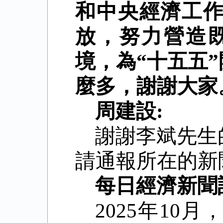
和中央經濟工
放，努力營造
境，為
“
十五五
”
麼多，謝謝大家
周建設
:
謝謝李斌先生
請通報所在的新
每日經濟新聞
2025
年
10
月，