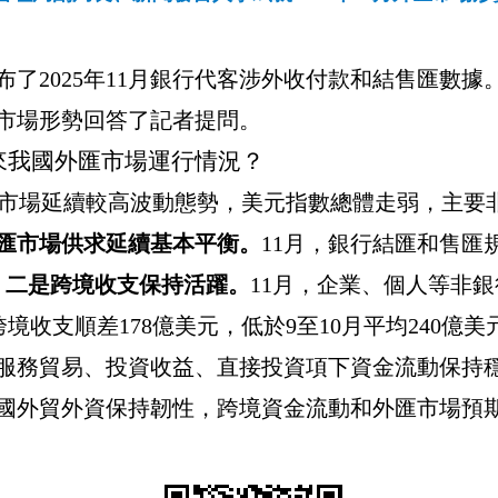
布了
2025
年
11
月銀行代客涉外收付款和結售匯數據
市場形勢回答了記者提問。
來我國外匯市場運行情況？
市場延續較高波動態勢，美元指數總體走弱，主要
匯市場供求延續基本平衡。
11
月，銀行結匯和售匯
。
二是跨境收支保持活躍。
11
月，企業、個人等非銀
跨境收支順差
178
億美元，低於
9
至
10
月平均
240
億美
服務貿易、投資收益、直接投資項下資金流動保持
國外貿外資保持韌性，跨境資金流動和外匯市場預