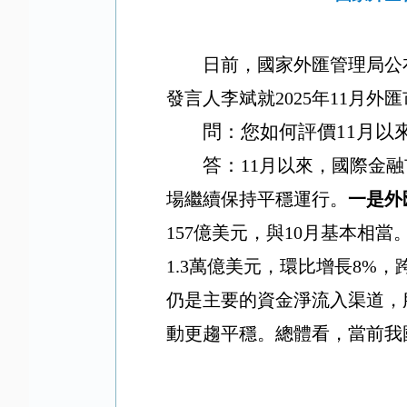
日前，國家外匯管理局公
發言人李斌就
2025
年
11
月外匯
問：您如何評價
11
月以
答：
11
月以來，國際金融
場繼續保持平穩運行。
一是外
157
億美元，與
10
月基本相當
1.3
萬億美元，環比增長
8%
，
仍是主要的資金淨流入渠道，
動更趨平穩。總體看，當前我