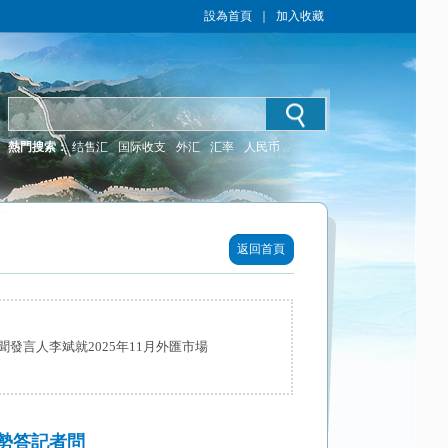
設為首頁
｜
加入收藏
熱門搜索：
结售汇
国际收支
外汇
汇率
人民币
返回首頁
發言人李斌就2025年11月外匯市場
形勢答記者問