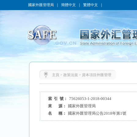
國家外匯管理局
｜
簡體中文
｜
繁體中文
｜
主頁
>
政策法規
>
資本項目外匯管理
索 引 號：
75626053-1-2018-00344
來 源：
國家外匯管理局
名 稱：
國家外匯管理局公告2018年第1號