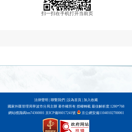
扫一扫在手机打开当前页
法律聲明
|
聯繫我們
|
設為首頁
|
加入收藏
國家外匯管理局寧波市分局主辦 著作權所有 授權轉載 最佳解析度:1280*768
網站標識碼bm74360001
京ICP備06017241號
京公網安備11040102700061