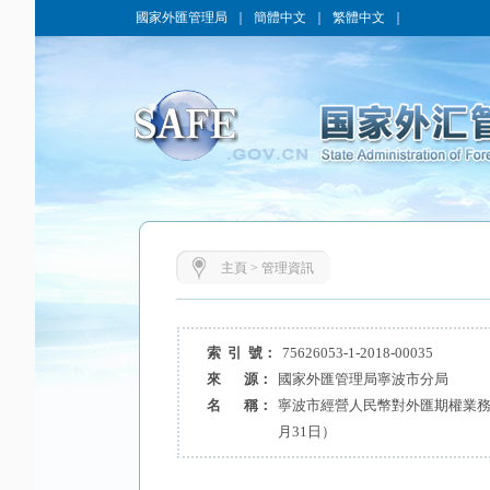
國家外匯管理局
｜
簡體中文
｜
繁體中文
｜
主頁
>
管理資訊
索 引 號：
75626053-1-2018-00035
來 源：
國家外匯管理局寧波市分局
名 稱：
寧波市經營人民幣對外匯期權業務金
月31日）