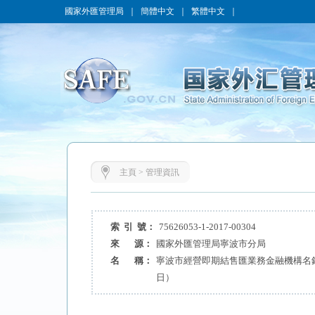
國家外匯管理局
｜
簡體中文
｜
繁體中文
｜
主頁
>
管理資訊
索 引 號：
75626053-1-2017-00304
來 源：
國家外匯管理局寧波市分局
名 稱：
寧波市經營即期結售匯業務金融機構名錄（
日）