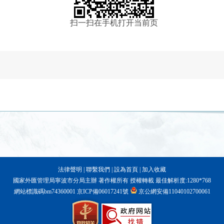
扫一扫在手机打开当前页
法律聲明
|
聯繫我們
|
設為首頁
|
加入收藏
國家外匯管理局寧波市分局主辦 著作權所有 授權轉載 最佳解析度:1280*768
網站標識碼bm74360001
京ICP備06017241號
京公網安備11040102700061