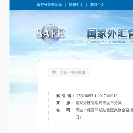
國家外匯管理局
｜
簡體中文
｜
繁體中文
｜
主頁
>
管理資訊
索 引 號：
75626053-1-2017-00019
來 源：
國家外匯管理局寧波市分局
名 稱：
寧波市經營即期結售匯業務金融機構
日）