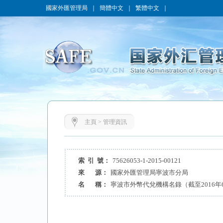
國家外匯管理局
｜
簡體中文
｜
繁體中文
｜
主頁
>
管理資訊
索 引 號：
75626053-1-2015-00121
來 源：
國家外匯管理局寧波市分局
名 稱：
寧波市外幣代兌機構名錄（截至2016年6