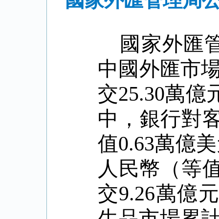
國家外匯管理局公
國家外匯
中國外匯市
交
25.30
萬億
中，銀行對
值
0.63
萬億美
人民幣（等
交
9.26
萬億
生品市場累