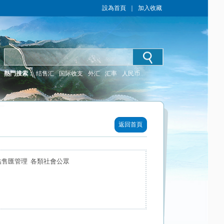
設為首頁
｜
加入收藏
熱門搜索：
结售汇
国际收支
外汇
汇率
人民币
返回首頁
結售匯管理 各類社會公眾