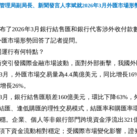
管理局副局長、新聞發言人李斌就2026年3月外匯市場形
布了
2026
年
3
月銀行結售匯和銀行代客涉外收付款
外匯市場形勢回答了記者提問。
場運行有何特點？
衝突引發國際金融市場波動，面對外部衝擊，我國外
3
月，外匯市場交易量為
4.4
萬億美元，同比增長
16
增長
26%
。
3
月，銀行結售匯順差
160
億美元，環比下降
63%
，
結匯、逢低購匯的理性交易模式，結匯率和購匯率
穩。企業、個人等非銀行部門跨境資金淨流出
321
項下資金流動相對穩定；受國際市場變化影響，證