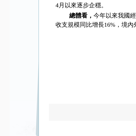
4
月以來逐步企穩。
總體看，
今年以來我國經
收支規模同比增長
16%
，境內