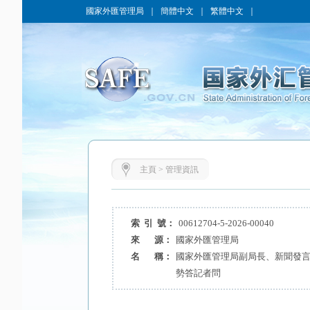
國家外匯管理局
｜
簡體中文
｜
繁體中文
｜
主頁
>
管理資訊
索 引 號：
00612704-5-2026-00040
來 源：
國家外匯管理局
名 稱：
國家外匯管理局副局長、新聞發言人
勢答記者問