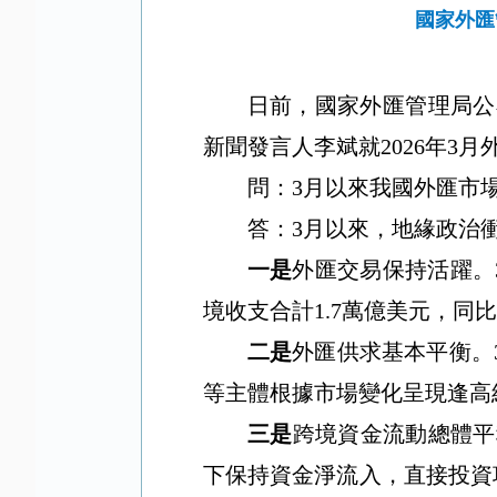
國家外匯
日前，國家外匯管理局公
新聞發言人李斌就
2026
年
3
月
問：
3
月以來我國外匯市
答：
3
月以來，地緣政治
一是
外匯交易保持活躍。
境收支合計
1.7
萬億美元，同比
二是
外匯供求基本平衡。
等主體根據市場變化呈現逢高
三是
跨境資金流動總體平
下保持資金淨流入，直接投資