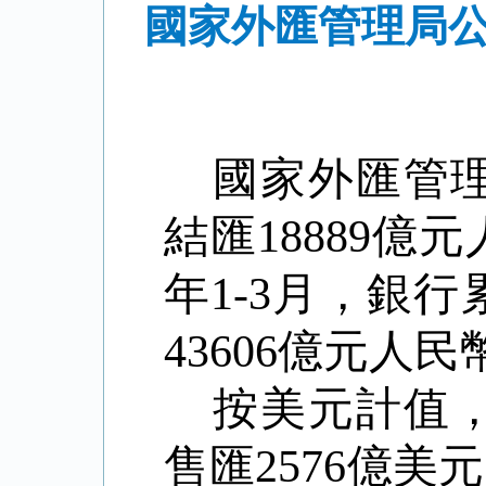
國家外匯管理局公
國家外匯管
結匯
18889
億元
年
1-3
月，銀行
43606
億元人民
按美元計值
售匯
2576
億美元