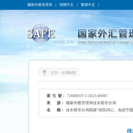
國家外匯管理局
｜
簡體中文
｜
繁體中文
｜
主頁
>
分局動態
索 引 號：
72688507-1-2025-00087
來 源：
國家外匯管理局佳木斯市分局
名 稱：
佳木斯市分局開展“與民同心、為您守護
佳