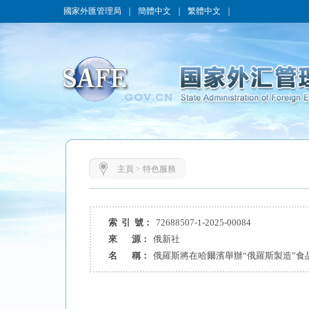
國家外匯管理局
｜
簡體中文
｜
繁體中文
｜
主頁
>
特色服務
索 引 號：
72688507-1-2025-00084
來 源：
俄新社
名 稱：
俄羅斯將在哈爾濱舉辦“俄羅斯製造”食