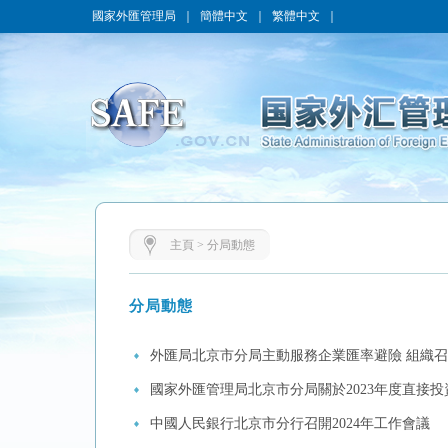
國家外匯管理局
｜
簡體中文
｜
繁體中文
｜
主頁
>
分局動態
分局動態
外匯局北京市分局主動服務企業匯率避險 組織召
國家外匯管理局北京市分局關於2023年度直接
中國人民銀行北京市分行召開2024年工作會議