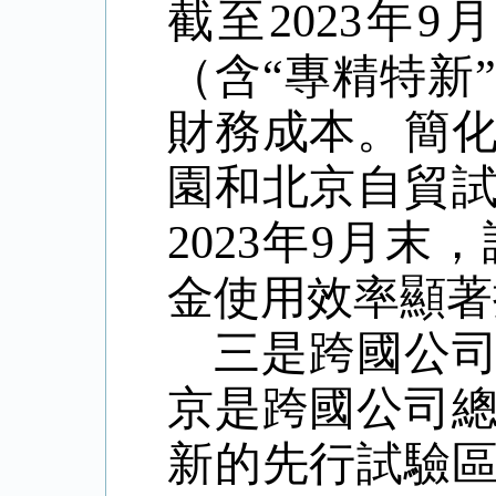
截至
2023
年
9
月
（含
“
專精特新
”
財務成本。簡
園和北京自貿
2023
年
9
月末，
金使用效率顯著
三是跨國公
京是跨國公司
新的先行試驗