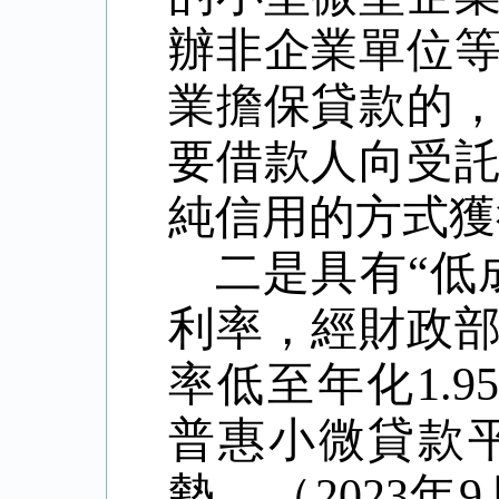
辦非企業單位
業擔保貸款的
要借款人向受
純信用的方式獲
二是具有
“
低
利率，經財政
率低至年化
1.9
普惠小微貸款
勢。（
2023
年
9