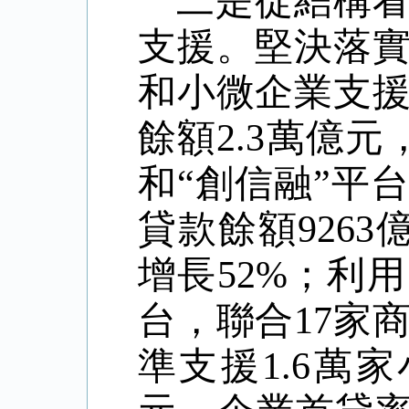
二是從結構
支援。堅決落
和小微企業支
餘額
2.3
萬億元
和
“
創信融
”
平台
貸款餘額
9263
增長
52%
；利用
台，聯合
17
家
準支援
1.6
萬家