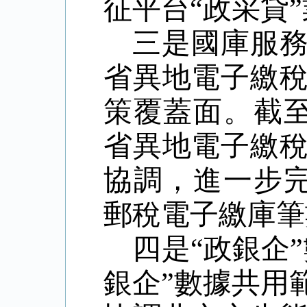
征平台
“
政采貸
”
三是國庫服
省異地電子繳
策覆蓋面。截
省異地電子繳
協調，進一步
郵稅電子繳庫筆
四是
“
政銀企
”
銀企
”
數據共用