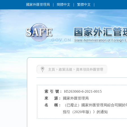
國家外匯管理局
｜
簡體中文
｜
繁體中文
｜
主頁
>
政策法規
>
資本項目外匯管理
索 引 號：
H5263060-6-2021-0015
來 源：
國家外匯管理局
名 稱：
（已廢止）國家外匯管理局綜合司關於
指引（2020年版）》的通知