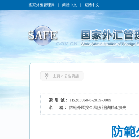
國家外匯管理局
｜
簡體中文
｜
繁體中文
｜
主頁
>
公告資訊
索 引 號：
H5263060-6-2019-0009
名 稱：
防範外匯按金風險 謹防財產損失
防範