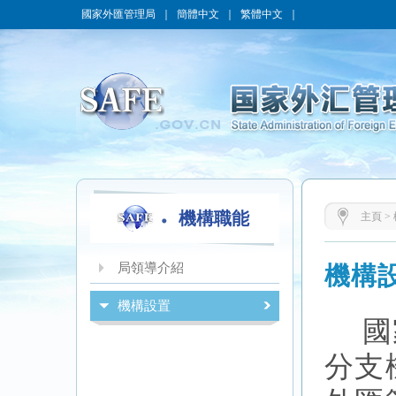
國家外匯管理局
｜
簡體中文
｜
繁體中文
｜
機構職能
主頁
>
局領導介紹
機構
機構設置
國
分支