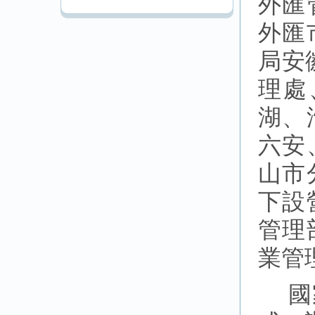
外匯
外匯
局安
理處
湖、
六安
山市
下設
管理
業管
國