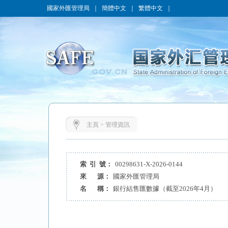
國家外匯管理局
｜
簡體中文
｜
繁體中文
｜
主頁
>
管理資訊
索 引 號：
00298631-X-2026-0144
來 源：
國家外匯管理局
名 稱：
銀行結售匯數據（截至2026年4月）