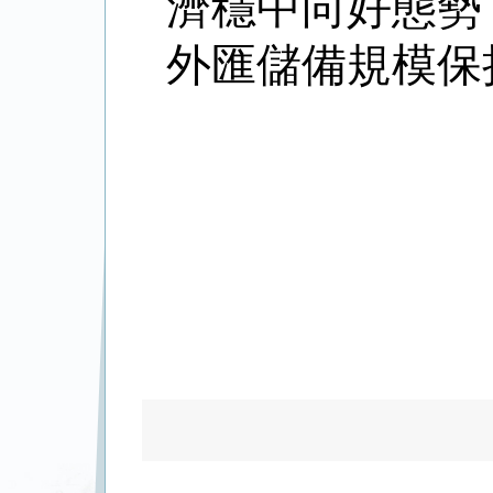
濟穩中向好態勢
外匯儲備規模保