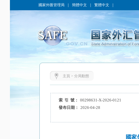
國家外匯管理局
｜
簡體中文
｜
繁體中文
｜
主頁
>
分局動態
索 引 號：
00298631-X-2026-0121
發布日期：
2026-04-28
國家