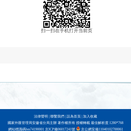
扫一扫在手机打开当前页
法律聲明
|
聯繫我們
|
設為首頁
|
加入收藏
國家外匯管理局安徽省分局主辦 著作權所有 授權轉載 最佳解析度:1280*768
網站標識碼bm74190001
京ICP備06017241號
京公網安備11040102700061