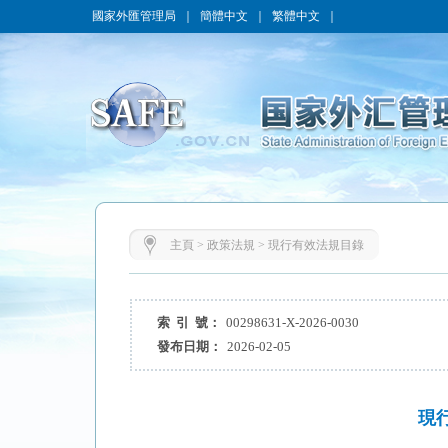
國家外匯管理局
｜
簡體中文
｜
繁體中文
｜
主頁
>
政策法規
>
現行有效法規目錄
索 引 號：
00298631-X-2026-0030
發布日期：
2026-02-05
現