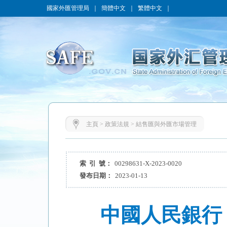
國家外匯管理局
｜
簡體中文
｜
繁體中文
｜
主頁
>
政策法規
>
結售匯與外匯市場管理
索 引 號：
00298631-X-2023-0020
發布日期：
2023-01-13
中國人民銀行 