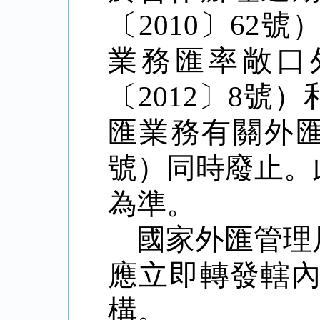
〔
2010
〕
62
號
業務匯率敞口
〔
2012
〕
8
號）
匯業務有關外
號）同時廢止。
為準。
國家外匯管理
應立即轉發轄
構。