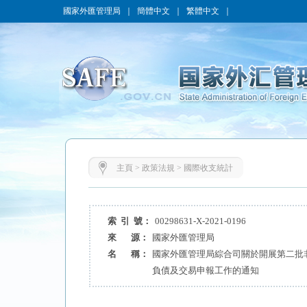
國家外匯管理局
｜
簡體中文
｜
繁體中文
｜
主頁
>
政策法規
>
國際收支統計
索 引 號：
00298631-X-2021-0196
來 源：
國家外匯管理局
名 稱：
國家外匯管理局綜合司關於開展第二批
負債及交易申報工作的通知