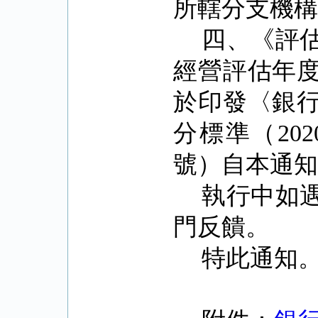
所轄分支機
四、《評
經營評估年
於印發〈銀
分標準（
202
號）自本通
執行中如
門反饋。
特此通知