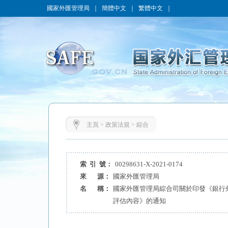
國家外匯管理局
｜
簡體中文
｜
繁體中文
｜
主頁
>
政策法規
>
綜合
索 引 號：
00298631-X-2021-0174
來 源：
國家外匯管理局
名 稱：
國家外匯管理局綜合司關於印發《銀行
評估內容》的通知