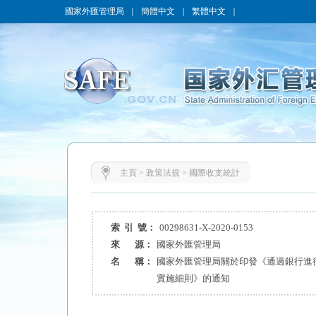
國家外匯管理局
｜
簡體中文
｜
繁體中文
｜
主頁
>
政策法規
>
國際收支統計
索 引 號：
00298631-X-2020-0153
來 源：
國家外匯管理局
名 稱：
國家外匯管理局關於印發《通過銀行進
實施細則》的通知